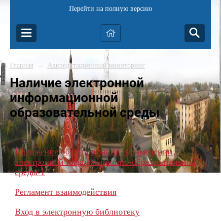
Перейти на полную версию
Главная
Аккредитационный мониторинг
→
Наличие электронной
информационной
образовательной среды
Положение об организации, применении
электронной информационно-образовательной
среды-1
Регламент взаимодействия
Вход в электронную библиотеку