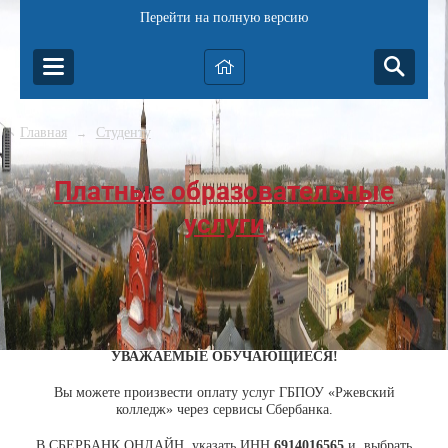
Перейти на полную версию
Главная
Студенту
→
Платные образовательные
услуги
УВАЖАЕМЫЕ ОБУЧАЮЩИЕСЯ!
Вы можете произвести оплату услуг ГБПОУ «Ржевский
колледж» через сервисы Сбербанка.
В СБЕРБАНК ОНЛАЙН указать ИНН
6914016565
и выбрать