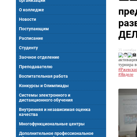
организации
пре
О колледже
Новости
раз
Поступающим
ДЕЛ
Расписание
Студенту
25 сентября 
Заочное отделение
активация
турнира в
Преподавателю
#Ржевски
#Явделе
Воспитательная работа
Конкурсы и Олимпиады
Системы электронного и
дистанционного обучения
Внутренняя и независимая оценка
качества
Многофункциональные центры
Дополнительное профессиональное