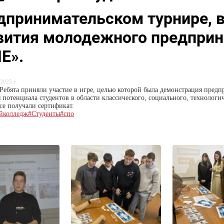
дпринимательском турнире, 
вития молодежного предприн
Е».
2025 г.
Ребята приняли участие в игре, целью которой была демонстрация пред
 потенциала студентов в области классического, социального, технологи
се получали сертификат.
йколледж
#Студенты
#спо