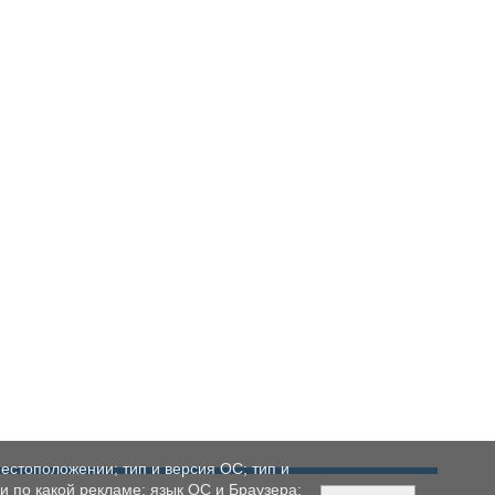
естоположении; тип и версия ОС; тип и
ли по какой рекламе; язык ОС и Браузера;