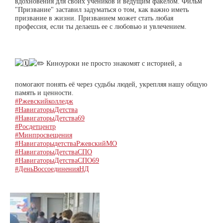
вдохновения для своих учеников и ведущим факелом. Фильм
"Призвание" заставил задуматься о том, как важно иметь
призвание в жизни. Призванием может стать любая
профессия, если ты делаешь ее с любовью и увлечением.
Киноуроки не просто знакомят с историей, а
помогают понять её через судьбы людей, укрепляя нашу общую
память и ценности.
#Ржевскийколледж
#НавигаторыДетства
#НавигаторыДетства69
#Росдетцентр
#Минпросвещения
#НавигаторыдетстваРжевскийМО
#НавигаторыДетстваСПО
#НавигаторыДетстваСПО69
#ДеньВоссоединенияНД