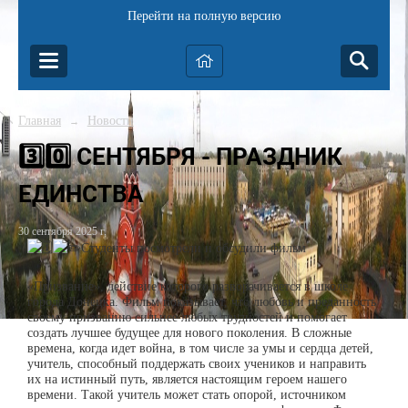
Перейти на полную версию
Главная
Новости
→
3️⃣0️⃣ СЕНТЯБРЯ - ПРАЗДНИК
ЕДИНСТВА
30 сентября 2025 г.
Студенты посмотрели и обсудили фильм
«Призвание», действие которого разворачивается в школе
города Донецка. Фильм показывает, что любовь и преданность
своему призванию сильнее любых трудностей и помогает
создать лучшее будущее для нового поколения. В сложные
времена, когда идет война, в том числе за умы и сердца детей,
учитель, способный поддержать своих учеников и направить
их на истинный путь, является настоящим героем нашего
времени. Такой учитель может стать опорой, источником