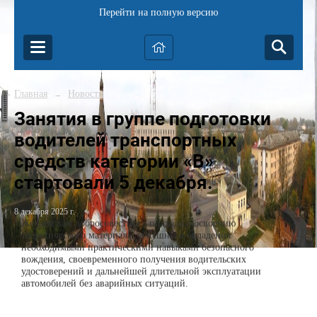
Перейти на полную версию
Главная
Новости
→
Занятия в группе подготовки
водителей транспортных
средств категории «B»
стартовали 5 декабря.
8 декабря 2025 г.
Желаем вам добросовестного подхода к освоению
теоретического материала, успешного овладения
необходимыми практическими навыками безопасного
вождения, своевременного получения водительских
удостоверений и дальнейшей длительной эксплуатации
автомобилей без аварийных ситуаций.