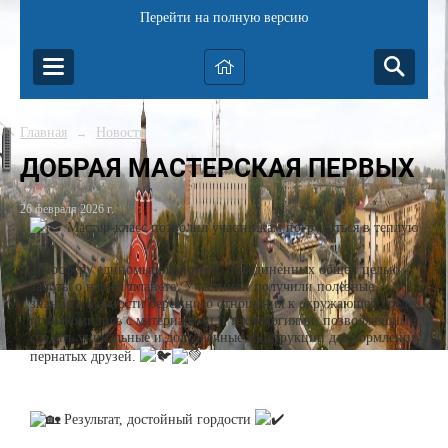
Перейти на полную версию
Главная
Новости
→
ДОБРАЯ МАСТЕРСКАЯ ПЕРВЫХ
26 февраля 2026 г.
Мастер-класс позволил участникам погрузиться в теплую
атмосферу единомышленников, объединенных общей целью
заботы о нашей планете. Участники получили полезные
знания о важности бережного отношения к окружающей среде,
познакомились с материалами и технологиями, позволяющими
создать уникальные и долговечные конструкции для кормления
пернатых друзей.
Результат, достойный гордости