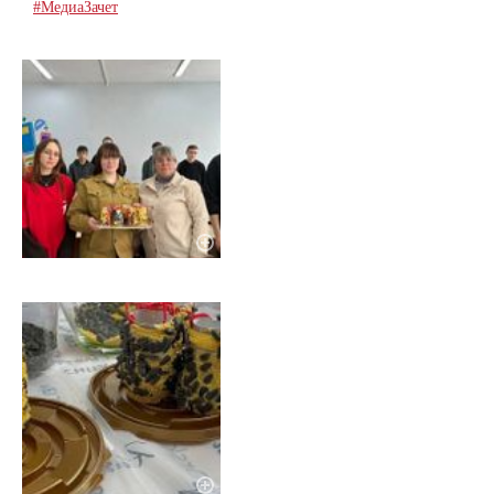
#МедиаЗачет