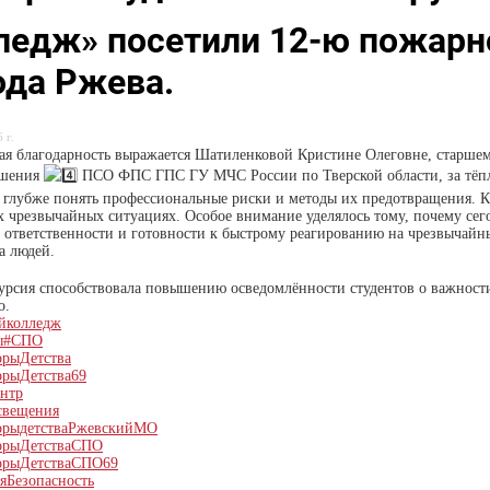
ледж» посетили 12-ю пожарн
ода Ржева.
 г.
ая благодарность выражается Шатиленковой Кристине Олеговне, старше
ушения
ПСО ФПС ГПС ГУ МЧС России по Тверской области, за тёплы
 глубже понять профессиональные риски и методы их предотвращения. 
 чрезвычайных ситуациях. Особое внимание уделялось тому, почему сег
 ответственности и готовности к быстрому реагированию на чрезвычайн
а людей.
урсия способствовала повышению осведомлённости студентов о важност
о.
йколледж
ы
#СПО
орыДетства
орыДетства69
ентр
свещения
орыдетстваРжевскийМО
орыДетстваСПО
орыДетстваСПО69
яБезопасность