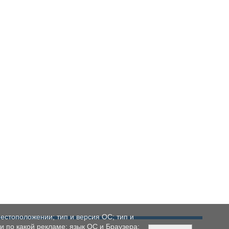
естоположении; тип и версия ОС; тип и
ли по какой рекламе; язык ОС и Браузера;