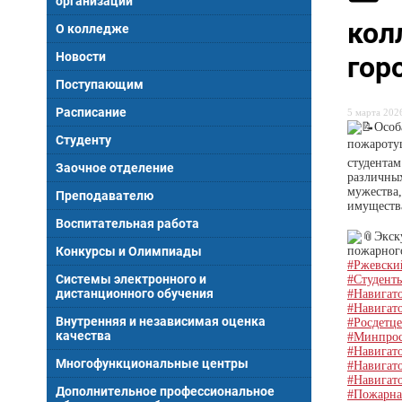
организации
кол
О колледже
Новости
гор
Поступающим
Расписание
5 марта 2026
Особ
Студенту
пожарот
студентам
Заочное отделение
различных
мужества,
Преподавателю
имуществ
Воспитательная работа
Экск
пожарног
Конкурсы и Олимпиады
#Ржевски
Системы электронного и
#Студент
дистанционного обучения
#Навигат
#Навигат
Внутренняя и независимая оценка
#Росдетц
качества
#Минпро
#Навигат
Многофункциональные центры
#Навигат
#Навигат
Дополнительное профессиональное
#Пожарна