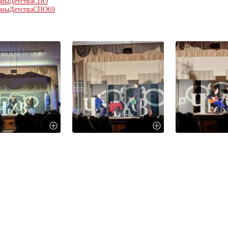
орыДетстваСПО
орыДетстваСПО69