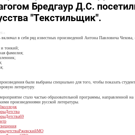
агогом Бредгаур Д.С. посетил
усства "Текстильщик".
6 г.
 включал в себя ряд известных произведений Антона Павловича Чехова, 
 и тонкий;
ная фамилия;
шленник;
я;
я;
произведения были выбраны специально для того, чтобы показать студент
ировую литературу.
мероприятие стало частью образовательной программы, направленной на р
кими произведениями русской литературы.
йколледж
орыДетства
орыДетства69
ентр
свещения
орыдетстваРжевскийМО