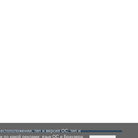
естоположении; тип и версия ОС; тип и
ли по какой рекламе; язык ОС и Браузера;