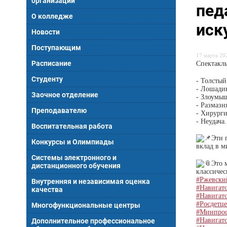
организации
пед
О колледже
иск
Новости
Поступающим
17 марта 202
Расписание
Спектакль
Студенту
- Толстый
- Лошади
Заочное отделение
- Злоумы
- Размазн
Преподавателю
- Хирурги
- Неудача.
Воспитательная работа
Эти 
Конкурсы и Олимпиады
вклад в м
Системы электронного и
Это 
дистанционного обучения
классичес
#Ржевски
Внутренняя и независимая оценка
#Навигат
качества
#Навигат
#Росдетц
Многофункциональные центры
#Минпро
#Навигат
Дополнительное профессиональное