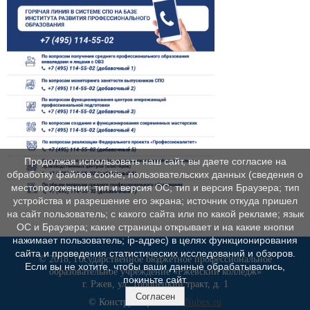
Продолжая использовать наш сайт, вы даете согласие на
обработку файлов cookie, пользовательских данных (сведения о
местоположении; тип и версия ОС; тип и версия Браузера; тип
устройства и разрешение его экрана; источник откуда пришел
на сайт пользователь; с какого сайта или по какой рекламе; язык
ОС и Браузера; какие страницы открывает и на какие кнопки
нажимает пользователь; ip-адрес) в целях функционирования
сайта и проведения статистических исследований и обзоров.
© 2018, Государственное бюджетное профессиональное
Если вы не хотите, чтобы ваши данные обрабатывались,
образовательное учреждение «Ржевский колледж»
покиньте сайт.
г. Ржев, ул. Торопецкий тракт, д. 1
Согласен
© Конструктор сайтов
Nubex.ru