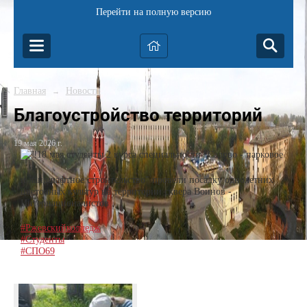
Перейти на полную версию
Главная
Новости
→
Благоустройство территорий
19 мая 2026 г.
18 мая студенты 2 курса специальности "Садово - парковое
и ландшафтное строительство" провели посадку однолетних
цветочных культур на территории сквера Воинов -
Интернационалистов .
#Ржевскийколледж
#Студенты
#СПО69