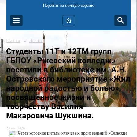
Перейти на полную версию
Главная
Новости
→
Студенты 11Т и 12ТМ групп
ГБПОУ «Ржевский колледж»
посетили в библиотеке им. А.Н.
Островского мероприятие «Жил
народной радостью и болью»,
посвящённое жизни и
творчеству Василия
Макаровича Шукшина.
23 мая 2026 г.
Через короткие цитаты ключевых произведений «Сельские