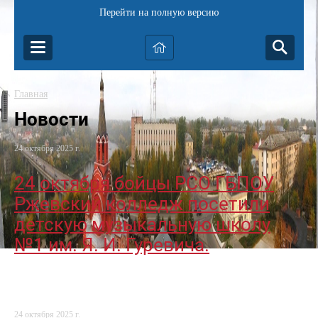
Перейти на полную версию
Главная
Новости
24 октября 2025 г.
24 октября бойцы РСО ГБПОУ
Ржевский колледж посетили
детскую музыкальную школу
№1 им. Я. И. Гуревича.
24 октября 2025 г.