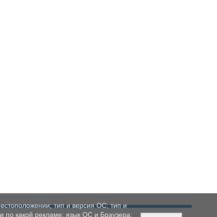
естоположении; тип и версия ОС; тип и
ли по какой рекламе; язык ОС и Браузера;