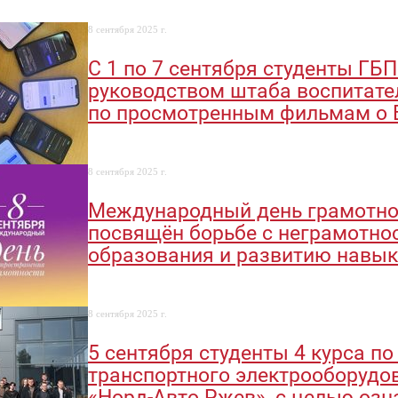
8 сентября 2025 г.
С 1 по 7 сентября студенты ГБ
руководством штаба воспитате
по просмотренным фильмам о 
8 сентября 2025 г.
Международный день грамотнос
посвящён борьбе с неграмотно
образования и развитию навык
8 сентября 2025 г.
5 сентября студенты 4 курса п
транспортного электрооборудо
«Норд-Авто Ржев», с целью оз