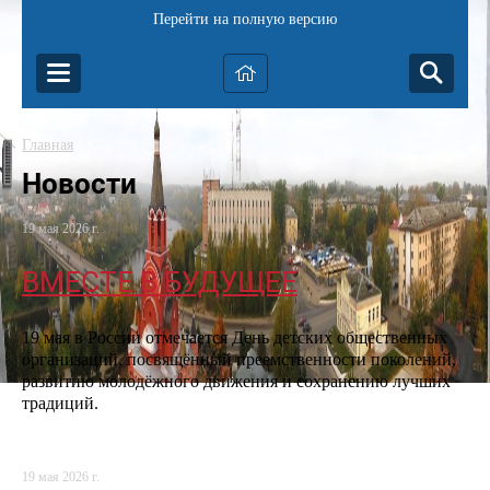
Перейти на полную версию
Главная
Новости
19 мая 2026 г.
ВМЕСТЕ В БУДУЩЕЕ
19 мая в России отмечается День детских общественных
организаций, посвящённый преемственности поколений,
развитию молодёжного движения и сохранению лучших
традиций.
19 мая 2026 г.