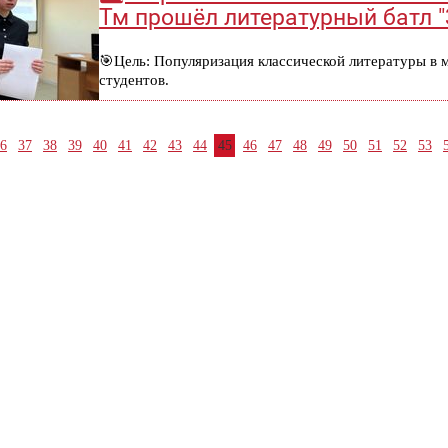
Тм прошёл литературный батл "
🎯Цель: Популяризация классической литературы в 
студентов.
6
37
38
39
40
41
42
43
44
45
46
47
48
49
50
51
52
53