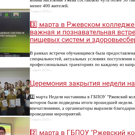
войны население Ржева составляло чуть более 56 тыс
менее 400 жителей.
3 марта 2026 г.
3️⃣ марта в Ржевском колледж
важная и познавательная встре
пищевых систем и здоровьесбе
В рамках встречи обучающимся была предоставлена
специальностей, актуальных условиях поступления
профессиональных траекториях по каждому из напра
2 марта 2026 г.
Церемония закрытия недели н
2️⃣ марта Неделя наставника в ГБПОУ "Ржевский ко
котором были подведены итоги прошедшей недели. 
впечатлениями, а организаторы выразили благодарно
проведении мероприятий.
2 марта 2026 г.
2️⃣ марта в ГБПОУ "Ржевский ко