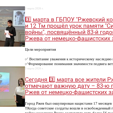
3 марта 2026 г.
3️⃣ марта в ГБПОУ "Ржевский ко
и 12 Тм прошёл урок памяти "С
войны", посвящённый 83-й год
Ржева от немецко-фашистских 
Цели мероприятия
✅️ Воспитание уважения к историческому наследию 
✅️Формирование понимания значимости подвига вет
3 марта 2026 г.
Сегодня 3️⃣ марта все жители 
отмечают важную дату – 83-ю 
Ржев от немецко-фашистских з
Город Ржев был оккупирован нацистами 17 месяцев –
‼️Когда советские солдаты вошли в освобожденный г