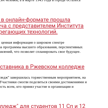
яч человек, а в марте 1943 года в городе осталось
е в онлайн-формате прошла
ча с представителем Института
регающих технологий.
 ценная информация о широком спектре
 на программы высшего образования, перспективных
влений, что позволит спланировать свое будущее.
аставника в Ржевском колледже
лледж" завершилась торжественным мероприятием, на
Участники смогли поделиться своими достижениями и
сть всем, кто принял участие в организации и
лледж" для студентов 11 Сп и 12