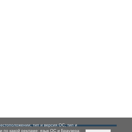
естоположении; тип и версия ОС; тип и
ли по какой рекламе; язык ОС и Браузера;