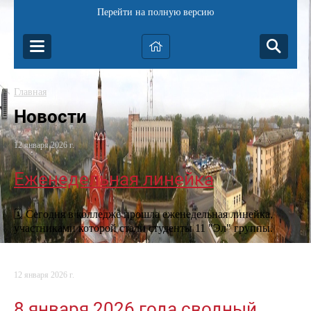
Перейти на полную версию
Главная
Новости
12 января 2026 г.
Еженедельная линейка
🗓️ Сегодня в колледже прошла еженедельная линейка,
участниками которой стали студенты 11 "Эл" группы.
12 января 2026 г.
8 января 2026 года сводный