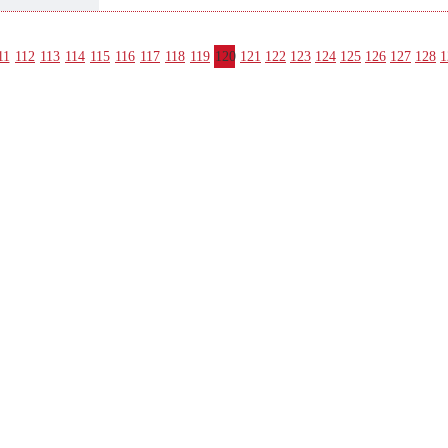
11
112
113
114
115
116
117
118
119
120
121
122
123
124
125
126
127
128
1