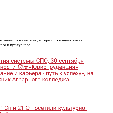
то универсальный язык, который обогащает жизнь
ого и культурного.
етия системы СПО, 30 сентября
ьности 🧑‍🎓«Юриспруденция»
ие и карьера - путь к успеху», на
кник Аграрного колледжа
11Сп и 21 Э посетили культурно-