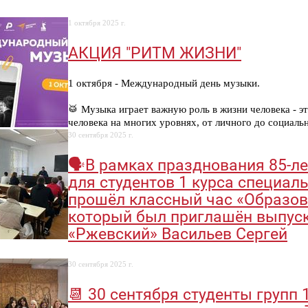
1 октября 2025 г.
АКЦИЯ "РИТМ ЖИЗНИ"
1 октября - Международный день музыки.
🥁 Музыка играет важную роль в жизни человека - э
человека на многих уровнях, от личного до социальн
30 сентября 2025 г.
🗣️В рамках празднования 85-л
для студентов 1 курса специал
прошёл классный час «Образован
который был приглашён выпус
«Ржевский» Васильев Сергей
30 сентября 2025 г.
📆 30 сентября студенты групп 