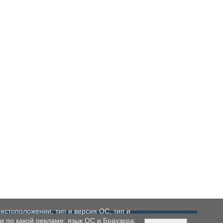
естоположении; тип и версия ОС; тип и
ли по какой рекламе; язык ОС и Браузера;