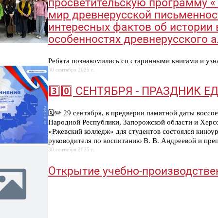
просветительскую программу «
мир древнерусской письменнос
интересных фактов об истории
особенностях древнерусского 
Ребята познакомились со старинными книгами и узна
30 сентября 2025 г.
3️⃣0️⃣ СЕНТЯБРЯ - ПРАЗДНИК 
🗓️✏️ 29 сентября, в предверии памятной даты восс
Народной Республики, Запорожской области и Херс
«Ржевский колледж» для студентов состоялся киноу
руководителя по воспитанию В. В. Андреевой и пре
30 сентября 2025 г.
Открытие учебно-производстве